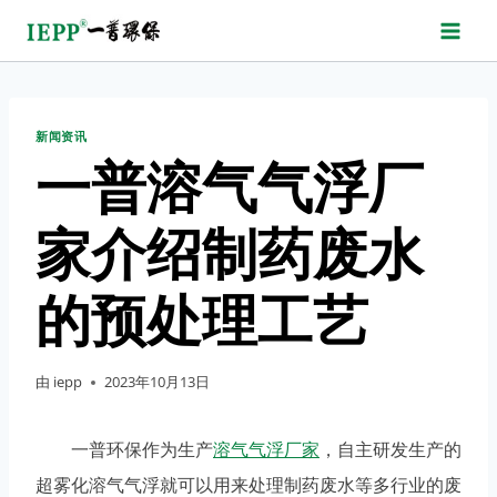
跳
转
到
内
新闻资讯
容
一普溶气气浮厂
家介绍制药废水
的预处理工艺
由
iepp
2023年10月13日
一普环保作为生产
溶气气浮厂家
，自主研发生产的
超雾化溶气气浮就可以用来处理制药废水等多行业的废