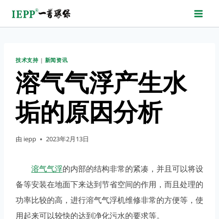
跳
转
到
内
技术支持
|
新闻资讯
容
溶气气浮产生水
垢的原因分析
由
iepp
2023年2月13日
溶气气浮
的内部的结构非常的紧凑，并且可以将设
备等安装在地面下来达到节省空间的作用，而且处理的
功率比较的高，进行溶气气浮机维修非常的方便等，使
用起来可以较快的达到净化污水的要求等。