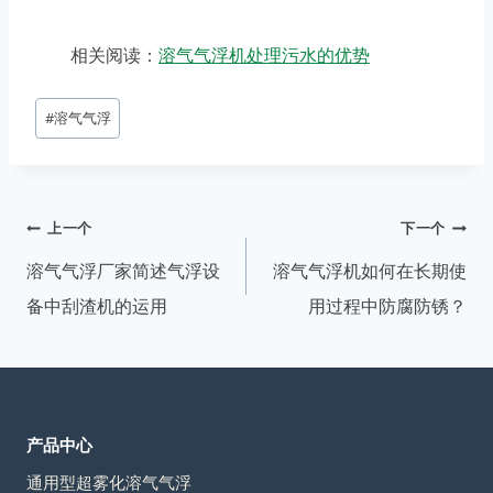
相关阅读：
溶气气浮机处理污水的优势
文
#
溶气气浮
章
标
签：
文
上一个
下一个
章
溶气气浮厂家简述气浮设
溶气气浮机如何在长期使
导
备中刮渣机的运用
用过程中防腐防锈？
航
产品中心
通用型超雾化溶气气浮