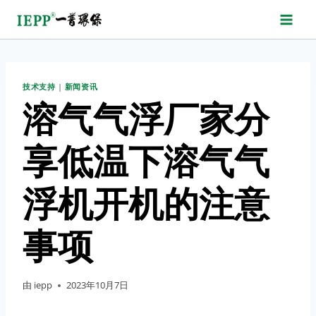
跳
转
到
内
技术支持
|
新闻资讯
容
溶气气浮厂家分
享低温下溶气气
浮机开机的注意
事项
由
iepp
2023年10月7日