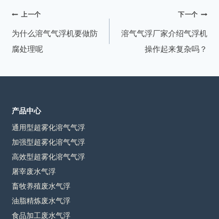
签：
文
上一个
下一个
章
为什么溶气气浮机要做防
溶气气浮厂家介绍气浮机
导
腐处理呢
操作起来复杂吗？
航
产品中心
通用型超雾化溶气气浮
加强型超雾化溶气气浮
高效型超雾化溶气气浮
屠宰废水气浮
畜牧养殖废水气浮
油脂精炼废水气浮
食品加工废水气浮