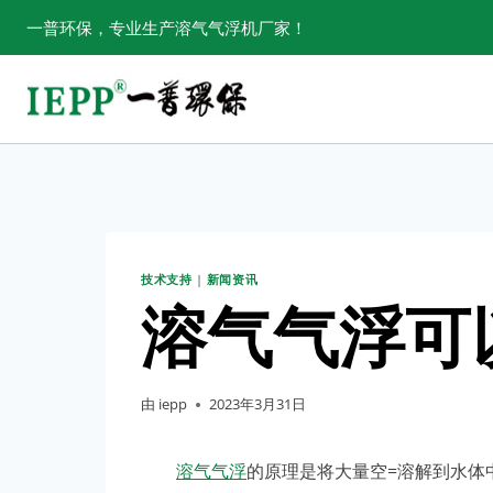
跳
一普环保，专业生产溶气气浮机厂家！
转
到
内
容
技术支持
|
新闻资讯
溶气气浮可
由
iepp
2023年3月31日
溶气气浮
的原理是将大量空=溶解到水体