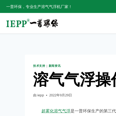
跳
一普环保，专业生产溶气气浮机厂家！
转
到
内
容
技术支持
|
新闻资讯
溶气气浮操
由
iepp
2022年9月29日
超雾化溶气气浮
是一普环保生产的第三代