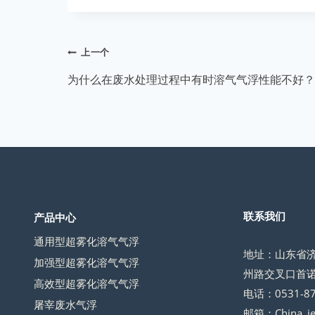
标
签：
文
上一个
章
为什么在废水处理过程中有时溶气气浮性能不好？
导
航
联系我们
产品中心
通用型超雾化溶气气浮
地址：山东省
加强型超雾化溶气气浮
州路交叉口首诺
高效型超雾化溶气气浮
电话：0531-87
屠宰废水气浮
邮箱：China_i