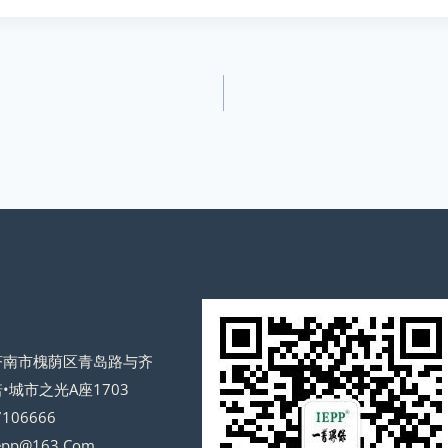
济南市槐荫区青岛路与齐
•城市之光A座1703
106666
epp@163.Com