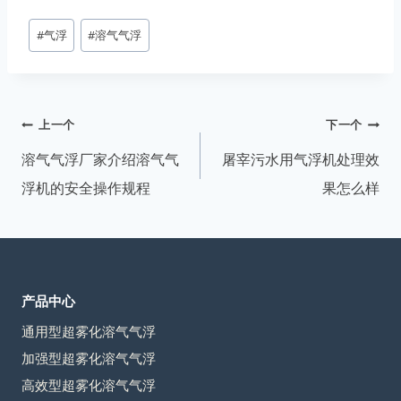
文
#
气浮
#
溶气气浮
章
标
签：
文
上一个
下一个
章
溶气气浮厂家介绍溶气气
屠宰污水用气浮机处理效
导
浮机的安全操作规程
果怎么样
航
产品中心
通用型超雾化溶气气浮
加强型超雾化溶气气浮
高效型超雾化溶气气浮