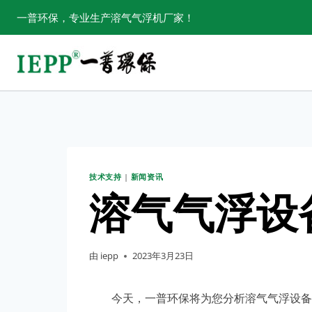
跳
一普环保，专业生产溶气气浮机厂家！
转
到
内
容
技术支持
|
新闻资讯
溶气气浮设
由
iepp
2023年3月23日
今天，一普环保将为您分析溶气气浮设备