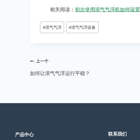
相关阅读：
初次使用溶气气浮机如何设置
文
#
溶气气浮
#
溶气气浮设备
章
标
签：
文
上一个
章
如何让溶气气浮运行平稳？
导
航
联系我们
产品中心