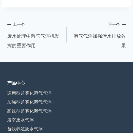
章
标
签：
文
上一个
下一个
章
废水处理中溶气气浮机发
溶气气浮加强污水排放效
导
挥的重要作用
果
航
产品中心
通用型超雾化溶气气浮
加强型超雾化溶气气浮
高效型超雾化溶气气浮
屠宰废水气浮
畜牧养殖废水气浮