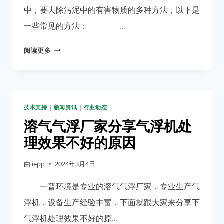
气
中，要去除污泥中的有害物质的多种方法，以下是
浮
一些常见的方法： …
机
的
溶
阅读更多
链
气
条
气
浮
厂
技术支持
|
新闻资讯
|
行业动态
家
分
溶气气浮厂家分享气浮机处
享
理效果不好的原因
去
除
由
iepp
2024年3月4日
污
泥
一普环境是专业的溶气气浮厂家，专业生产气
中
浮机，设备生产经验丰富，下面就跟大家来分享下
的
气浮机处理效果不好的原…
有