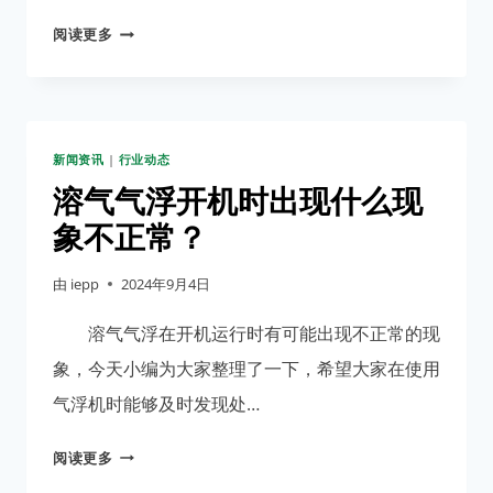
业
清
阅读更多
的
洗
应
溶
用
气
气
新闻资讯
|
行业动态
浮
的
溶气气浮开机时出现什么现
重
象不正常？
要
性
由
iepp
2024年9月4日
和
方
溶气气浮在开机运行时有可能出现不正常的现
法
象，今天小编为大家整理了一下，希望大家在使用
分
气浮机时能够及时发现处…
享
溶
阅读更多
气