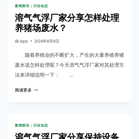
新闻资讯
|
行业动态
作
效
溶气气浮厂家分享怎样处理
率
养猪场废水？
不
被
由
iepp
2024年8月6日
影
响
随着养殖业的不断扩大，产生的大量养殖养猪
的
废水该怎样处理呢？今天溶气气浮厂家对其处理方
几
法来详细说明一下： …
个
方
溶
阅读更多
法
气
气
浮
厂
新闻资讯
|
行业动态
家
分
溶气气浮厂家分享保持设备