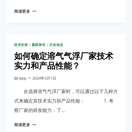
害
溶
阅读更多
物
气
质
气
的
浮
方
厂
法
技术支持
|
新闻资讯
|
行业动态
家
分
如何确定溶气气浮厂家技术
享
实力和产品性能？
气
浮
由
iepp
2024年3月1日
机
处
在选择溶气气浮厂家时，可以通过以下几种方
理
式来确定其技术实力和产品性能： 1. 考
效
察厂家的研发能力：了…
果
不
如
阅读更多
好
何