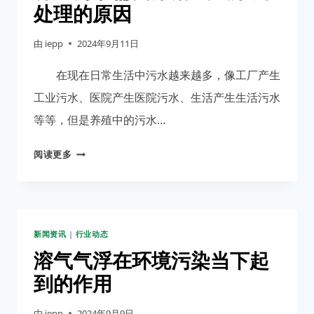
享
处理的原因
气
浮
由
iepp
2024年9月11日
处
理
在现在日常生活中污水越来越多，像工厂产生
效
工业污水、医院产生医院污水、生活产生生活污水
果
等等，但是养殖中的污水…
差
的
养
阅读更多
因
殖
素
污
水
需
新闻资讯
|
行业动态
要
用
溶气气浮在环境污染当下起
溶
到的作用
气
气
由
iepp
2024年9月9日