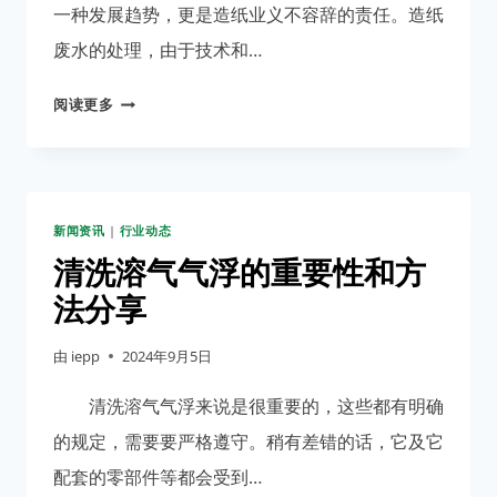
到
一种发展趋势，更是造纸业义不容辞的责任。造纸
的
废水的处理，由于技术和…
作
用
一
阅读更多
普
环
境
超
新闻资讯
|
行业动态
雾
化
清洗溶气气浮的重要性和方
溶
法分享
气
气
由
iepp
2024年9月5日
浮
在
清洗溶气气浮来说是很重要的，这些都有明确
造
的规定，需要要严格遵守。稍有差错的话，它及它
纸
配套的零部件等都会受到…
行