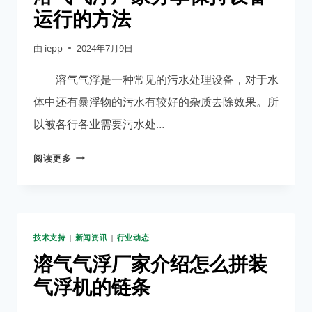
享
运行的方法
怎
样
由
iepp
2024年7月9日
处
理
溶气气浮是一种常见的污水处理设备，对于水
养
体中还有暴浮物的污水有较好的杂质去除效果。所
猪
以被各行各业需要污水处…
场
废
溶
阅读更多
水？
气
气
浮
厂
技术支持
|
新闻资讯
|
行业动态
家
分
溶气气浮厂家介绍怎么拼装
享
气浮机的链条
保
持