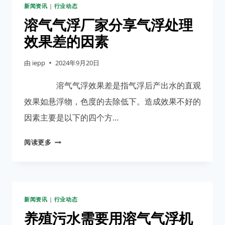
新闻资讯
|
行业动态
气
气
溶气气浮厂家分享气浮处理
浮
效果差的因素
异
常
由
iepp
2024年9月20日
振
动
溶气气浮效果差是指气浮后产出水的直观
的
效果如悬浮物，色度的去除低下。造成效果不好的
方
因素主要是以下的四个方…
法
原
溶
阅读更多
因
气
气
浮
厂
新闻资讯
|
行业动态
家
分
养殖污水需要用溶气气浮机