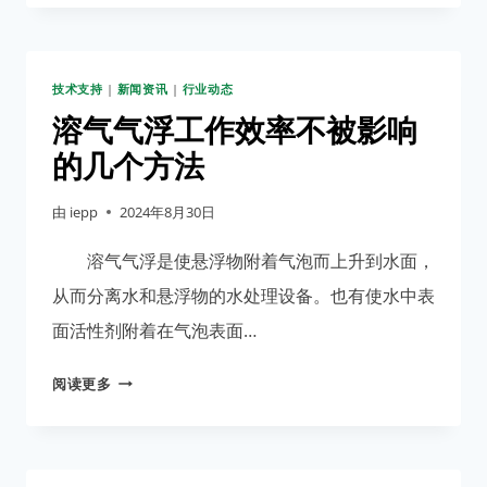
气
浮
开
技术支持
|
新闻资讯
|
行业动态
机
时
溶气气浮工作效率不被影响
出
的几个方法
现
什
由
iepp
2024年8月30日
么
现
溶气气浮是使悬浮物附着气泡而上升到水面，
象
从而分离水和悬浮物的水处理设备。也有使水中表
不
面活性剂附着在气泡表面…
正
常？
溶
阅读更多
气
气
浮
工