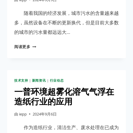
浮
机
随着我国的经济发展，城市污水的含量越来越
处
多，虽然设备在不断的更新换代，但是目前大多数
理
的城市的污水量都远远大…
的
原
溶
阅读更多
因
气
气
浮
在
技术支持
|
新闻资讯
|
行业动态
环
境
一普环境超雾化溶气气浮在
污
造纸行业的应用
染
当
由
iepp
2024年9月6日
下
起
作为造纸行业，清洁生产、废水处理在已成为