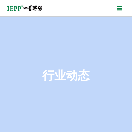
跳
转
到
内
容
行业动态