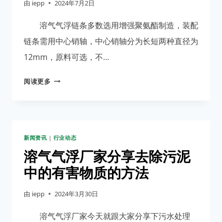
由
iepp
2024年7月2日
设
备
溶气气浮链条多数选用增强聚氨酯制造，装配
运
链条需用中心销轴，中心销轴分为长短两种直径为
行
12mm，原料可选，不…
的
方
溶
阅读更多
法
气
气
浮
厂
新闻资讯
|
行业动态
家
介
溶气气浮厂家分享去除污泥
绍
中的有害物质的方法
怎
么
由
iepp
2024年3月30日
拼
装
溶气气浮厂家今天就跟大家分享下污水处理